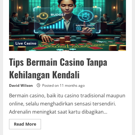
Live Casino
Tips Bermain Casino Tanpa
Kehilangan Kendali
David Wilson
Posted on 11 months ago
Bermain casino, baik itu casino tradisional maupun
online, selalu menghadirkan sensasi tersendiri.
Adrenalin meningkat saat kartu dibagikan...
Read
Read More
more
about