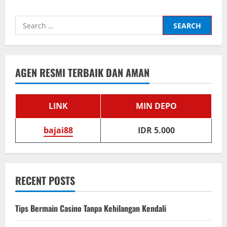
Hal
yang
Harus
Search
Dihindari
Saat
for:
Bermain
Casino
Online
AGEN RESMI TERBAIK DAN AMAN
LINK
MIN DEPO
bajai88
IDR 5.000
RECENT POSTS
Tips Bermain Casino Tanpa Kehilangan Kendali