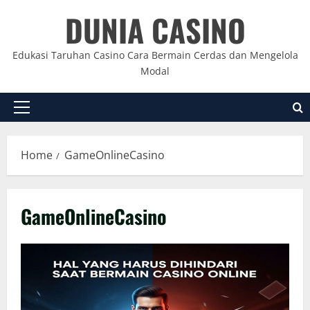
Skip
DUNIA CASINO
to
content
Edukasi Taruhan Casino Cara Bermain Cerdas dan Mengelola
Modal
Primary
Menu
Home
GameOnlineCasino
GameOnlineCasino