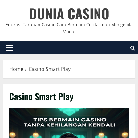
Skip
DUNIA CASINO
to
content
Edukasi Taruhan Casino Cara Bermain Cerdas dan Mengelola
Modal
Primary
Menu
Home
Casino Smart Play
Casino Smart Play